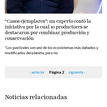
“Casos ejemplares”: un experto contó la
iniciativa por la cual 10 productores se
destacaron por combinar producción y
conservación
“Los pastizales son uno de los ecosistemas más dañados y
modificados del planeta, pero no
Página anterior
Siguiente página
Paginación
‹ anterior
Página 2
siguiente ›
Noticias relacionadas