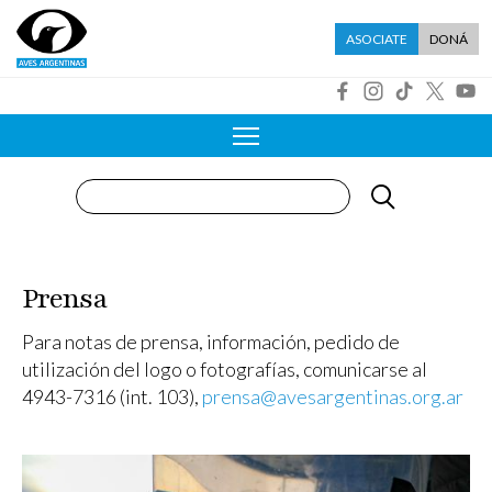
Pasar al contenido principal
Menú asociate
ASOCIATE
DONÁ
R
Buscar
Prensa
Para notas de prensa, información, pedido de
utilización del logo o fotografías, comunicarse al
4943-7316 (int. 103),
prensa@avesargentinas.org.ar