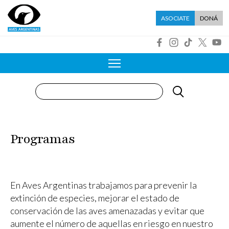
Pasar al contenido principal
Menú asociate
ASOCIATE
DONÁ
R
Buscar
Programas
En Aves Argentinas trabajamos para prevenir la
extinción de especies, mejorar el estado de
conservación de las aves amenazadas y evitar que
aumente el número de aquellas en riesgo en nuestro