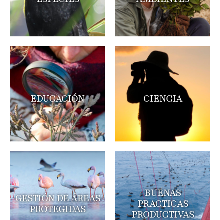
EDUCACIÓN
CIENCIA
BUENAS
GESTIÓN DE ÁREAS
PRACTICAS
PROTEGIDAS
PRODUCTIVAS