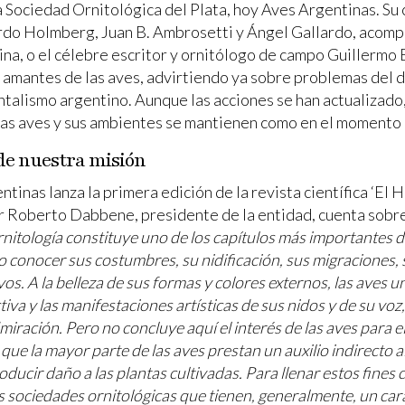
a Sociedad Ornitológica del Plata, hoy Aves Argentinas. Su
 Holmberg, Juan B. Ambrosetti y Ángel Gallardo, acompañ
tina, o el célebre escritor y ornitólogo de campo Guillerm
os amantes de las aves, advirtiendo ya sobre problemas del 
talismo argentino. Aunque las acciones se han actualizado, 
las aves y sus ambientes se mantienen como en el momento d
 de nuestra misión
tinas lanza la primera edición de la revista científica ‘El
por Roberto Dabbene, presidente de la entidad, cuenta sobre e
rnitología constituye uno de los capítulos más importantes de
io conocer sus costumbres, su nidificación, sus migraciones,
os. A la belleza de sus formas y colores externos, las aves u
tiva y las manifestaciones artísticas de sus nidos y de su vo
dmiración.
Pero no concluye aquí el interés de las aves para 
o que la mayor parte de las aves prestan un auxilio indirecto
ducir daño a las plantas cultivadas.
Para llenar estos fines 
 sociedades ornitológicas que tienen, generalmente, un caráct