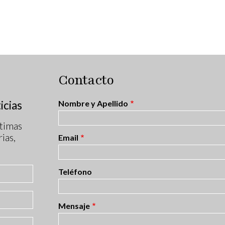
Contacto
icias
Nombre y Apellido
timas
ias,
Email
Teléfono
Mensaje