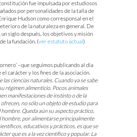
 constitución fue impulsada por estudiosos
ados por personalidades de la talla de
o Enrique Hudson como corresponsal en el
deterioro de la naturaleza en general. De
un siglo después, los objetivos y misión
e la fundación. (
ver estatuto actual
)
 Hornero’ –que seguimos publicando al día
l carácter y los fines de la asociación.
 las ciencias naturales.
Cuando ya se sabe
 su régimen alimenticio. Pocos animales
nen manifestaciones de instinto o de la
z, ofrecen, no sólo un objeto de estudio para
el hombre. Queda aún su aspecto práctico,
 al hombre, por alimentarse principalmente
científicos, educativos y prácticos, es que se
er que es a la vez científico y popular.
La