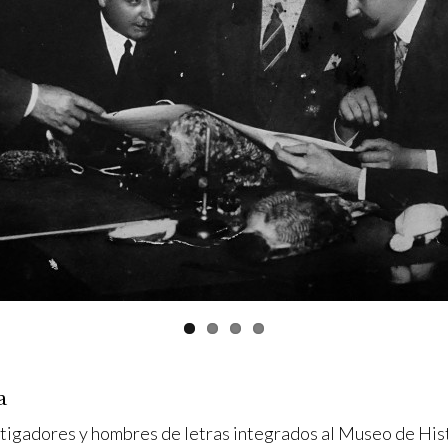
a
vestigadores y hombres de letras integrados al Museo de His