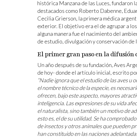
histórica Manzana de las Luces, fundaron l
destacados como Roberto Dabenne, Eduardo
Cecilia Grierson, la primera médica argen
exterior. El objetivo era el de agrupar a l
alguna manera fue el nacimiento del ambien
de estudio, divulgación y conservación de 
El primer gran paso en la difusión
Un año después de su fundación, Aves Argen
de hoy- donde el artículo inicial, escrito 
“Nadie ignora que el estudio de las aves u o
el nombre técnico de la especie, es necesar
ofrecen, bajo este aspecto, mayores atractiv
inteligencia. Las expresiones de su vida afec
el naturalista, sino también un motivo de a
esto es, el de su utilidad. Se ha comprobad
de insectos y otros animales que pueden pro
han constituido en las naciones adelantadas