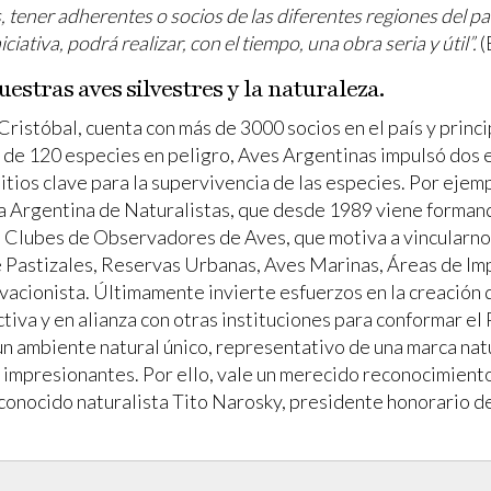
 tener adherentes o socios de las diferentes regiones del pa
iativa, podrá realizar, con el tiempo, una obra seria y útil”.
(
estras aves silvestres y la naturaleza.
Cristóbal, cuenta con más de 3000 socios en el país y princi
as de 120 especies en peligro, Aves Argentinas impulsó dos 
sitios clave para la supervivencia de las especies. Por ejem
a Argentina de Naturalistas, que desde 1989 viene formando
va Clubes de Observadores de Aves, que motiva a vincularnos
e Pastizales, Reservas Urbanas, Aves Marinas, Áreas de Im
acionista. Últimamente invierte esfuerzos en la creación 
ctiva y en alianza con otras instituciones para conformar e
 ambiente natural único, representativo de una marca natur
 impresionantes. Por ello, vale un merecido reconocimient
conocido naturalista Tito Narosky, presidente honorario d