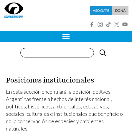
Pasar al contenido principal
Menú asociate
ASOCIATE
DONÁ
R
Buscar
Posiciones institucionales
En esta sección encontrará la posición de Aves
Argentinas frente a hechos de interés nacional,
políticos, históricos, ambientales, educativos,
sociales, culturales e institucionales que beneficie o
no la conservación de especies y ambientes
naturales.