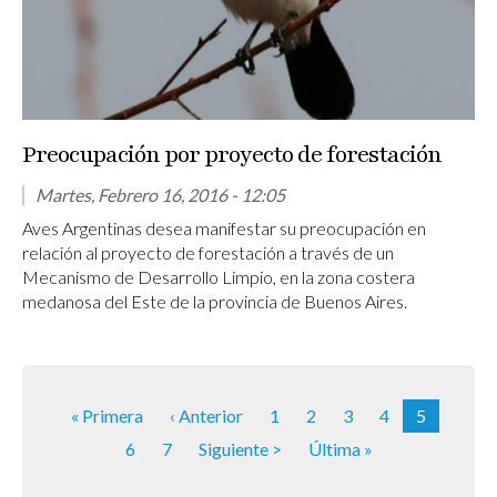
Preocupación por proyecto de forestación
Martes, Febrero 16, 2016 - 12:05
Aves Argentinas desea manifestar su preocupación en
relación al proyecto de forestación a través de un
Mecanismo de Desarrollo Limpio, en la zona costera
medanosa del Este de la provincia de Buenos Aires.
Paginación
Primera página
Página anterior
Página
Página
Página
Página
Página act
« Primera
‹ Anterior
1
2
3
4
5
Página
Página
Siguiente página
Última página
6
7
Siguiente >
Última »