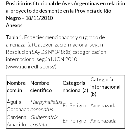
Posición institucional de Aves Argentinas en relación
al proyecto de desmonte en la Provincia de Río
Negro – 18/11/2010
Anexos
Tabla 1.
Especies mencionadas y su grado de
amenaza. (a) Categorización nacional según
Resolución SAyDS Nº 348; (b) categorización
internacional según IUCN 2010
(www.iucnredlist.org/)
Categoría
Nombre
Nombre
Categoría
internacional
común
científico
nacional (a)
(b)
Águila
Harpyhalietus
En Peligro
Amenazada
Coronada
coronatus
Cardenal
Gubernatrix
En Peligro
Amenazada
Amarillo
cristata