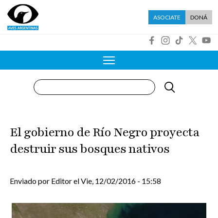
Pasar al contenido principal
Menú asociate
ASOCIATE
DONÁ
R
Buscar
El gobierno de Río Negro proyecta
destruir sus bosques nativos
Enviado por
Editor
el
Vie, 12/02/2016 - 15:58