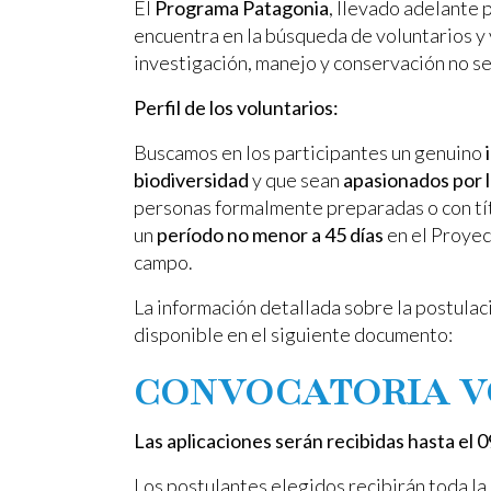
El
Programa Patagonia
, llevado adelante 
encuentra en la búsqueda de voluntarios y
investigación, manejo y conservación no ser
Perfil de los voluntarios:
Buscamos en los participantes un genuino
biodiversidad
y que sean
apasionados por l
personas formalmente preparadas o con títu
un
período no menor a 45 días
en el Proye
campo.
La información detallada sobre la postulac
disponible en el siguiente documento:
CONVOCATORIA V
Las aplicaciones serán recibidas hasta el
Los postulantes elegidos recibirán toda la 