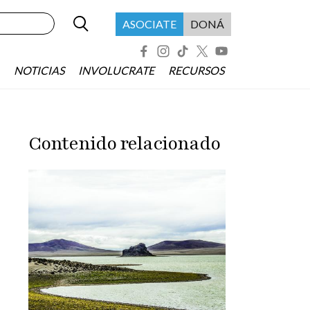
Buscar
Menú header asociate
ASOCIATE
DONÁ
Redes Sociales
NOTICIAS
INVOLUCRATE
RECURSOS
Contenido relacionado