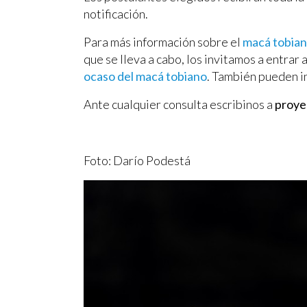
notificación.
Para más información sobre el
macá tobia
que se lleva a cabo, los invitamos a entrar
ocaso del macá tobiano
. También pueden i
Ante cualquier consulta escribinos a
proye
Foto: Darío Podestá