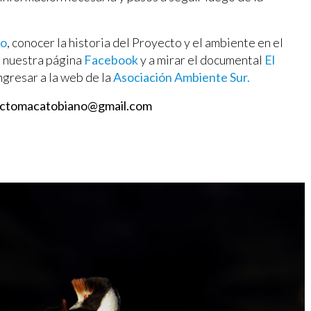
no
, conocer la historia del Proyecto y el ambiente en el
 a nuestra página
Facebook
y a mirar el documental
El
ngresar a la web de la
Asociación
Ambiente Sur.
ctomacatobiano@gmail.com