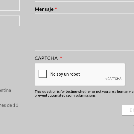
Mensaje
CAPTCHA
ntina
This question is for testing whether or not you are a human vis
prevent automated spam submissions.
nes de 11