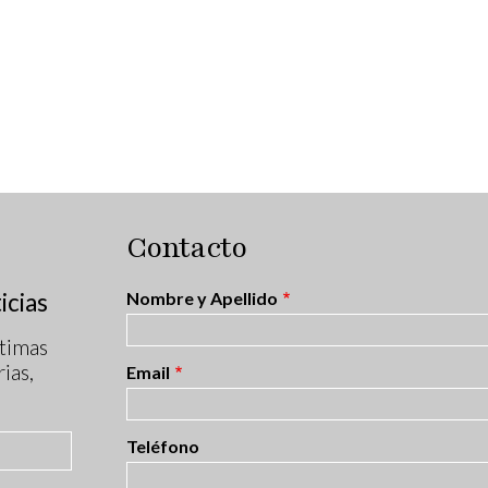
Contacto
icias
Nombre y Apellido
timas
ias,
Email
Teléfono