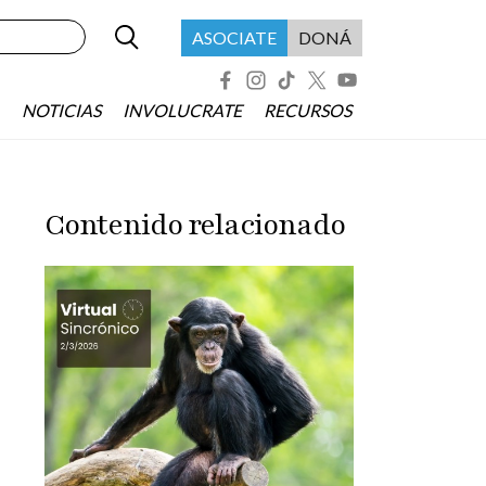
Buscar
Menú header asociate
ASOCIATE
DONÁ
Redes Sociales
NOTICIAS
INVOLUCRATE
RECURSOS
Contenido relacionado