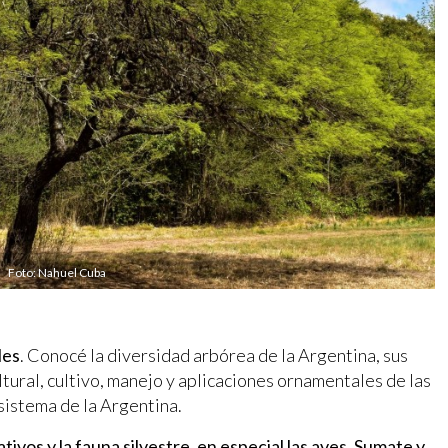
Foto: Nahuel Cuba
les
. Conocé la diversidad arbórea de la Argentina, sus
ltural, cultivo, manejo y aplicaciones ornamentales de las
istema de la Argentina.
tivos y la fauna silvestre, en especial las aves. Sumate y