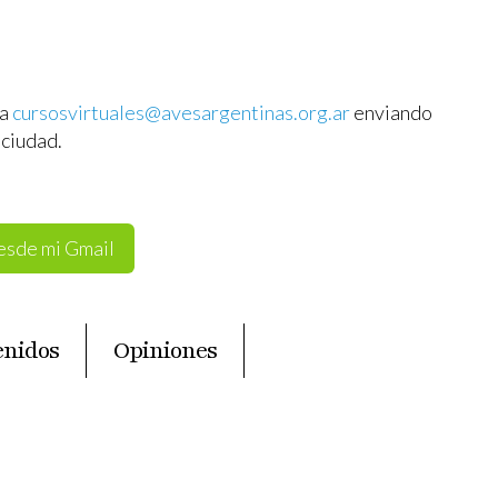
 a
cursosvirtuales@avesargentinas.org.ar
enviando
ciudad.
desde mi Gmail
enidos
Opiniones