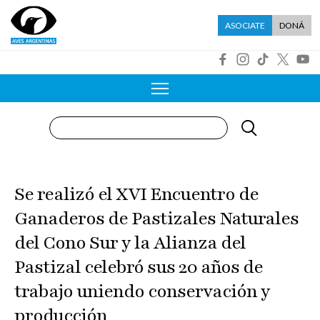
Pasar al contenido principal
Menú asociate
ASOCIATE
DONÁ
R
Buscar
Se realizó el XVI Encuentro de
Ganaderos de Pastizales Naturales
del Cono Sur y la Alianza del
Pastizal celebró sus 20 años de
trabajo uniendo conservación y
producción