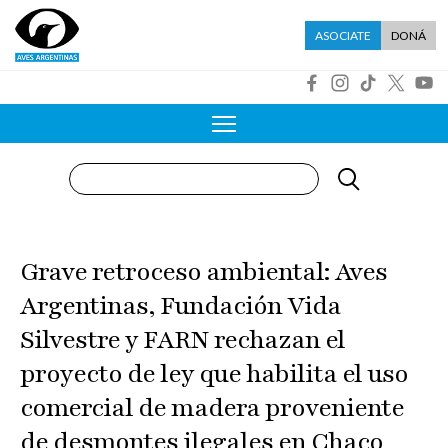
Pasar al contenido principal
Menú asociate
ASOCIATE
DONÁ
R
Buscar
Grave retroceso ambiental: Aves
Argentinas, Fundación Vida
Silvestre y FARN rechazan el
proyecto de ley que habilita el uso
comercial de madera proveniente
de desmontes ilegales en Chaco