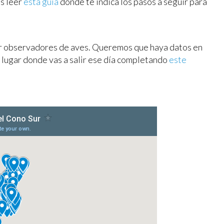
s leer
esta guía
donde te indica los pasos a seguir para
r observadores de aves. Queremos que haya datos en
l lugar donde vas a salir ese día completando
este