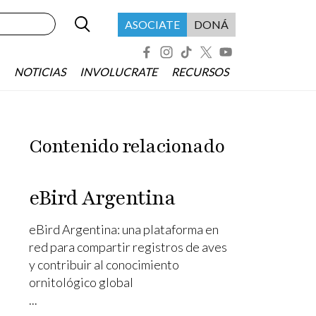
Buscar
Menú header asociate
ASOCIATE
DONÁ
Redes Sociales
NOTICIAS
INVOLUCRATE
RECURSOS
Contenido relacionado
eBird Argentina
eBird Argentina: una plataforma en
red para compartir registros de aves
y contribuir al conocimiento
ornitológico global
...