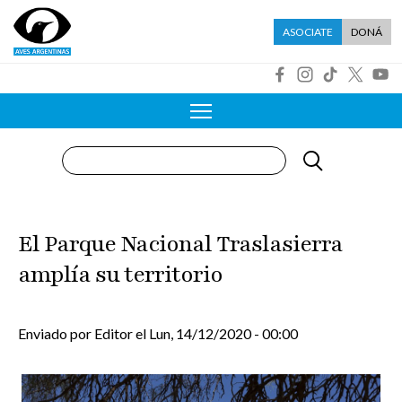
Pasar al contenido principal
Menú asociate
ASOCIATE
DONÁ
R
Buscar
El Parque Nacional Traslasierra
amplía su territorio
Enviado por
Editor
el
Lun, 14/12/2020 - 00:00