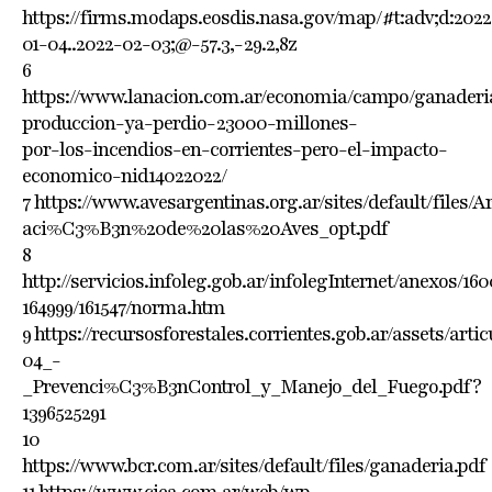
https://firms.modaps.eosdis.nasa.gov/map/#t:adv;d:2022
01-04..2022-02-03;@-57.3,-29.2,8z
6
https://www.lanacion.com.ar/economia/campo/ganaderi
produccion-ya-perdio-23000-millones-
por-los-incendios-en-corrientes-pero-el-impacto-
economico-nid14022022/
7 https://www.avesargentinas.org.ar/sites/default/fi
aci%C3%B3n%20de%20las%20Aves_opt.pdf
8
http://servicios.infoleg.gob.ar/infolegInternet/anexos/16
164999/161547/norma.htm
9 https://recursosforestales.corrientes.gob.ar/assets/a
04_-
_Prevenci%C3%B3nControl_y_Manejo_del_Fuego.pdf?
1396525291
10
https://www.bcr.com.ar/sites/default/files/ganaderia.pdf
11 https://www.ciea.com.ar/web/wp-