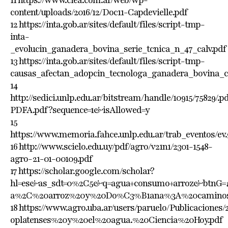
content/uploads/2016/12/Doc11-Capdevielle.pdf
12 https://inta.gob.ar/sites/default/files/script-tmp-
inta-
_evolucin_ganadera_bovina_serie_tcnica_n_47_calv.pdf
13 https://inta.gob.ar/sites/default/files/script-tmp-
causas_afectan_adopcin_tecnologa_ganadera_bovina_c
14
http://sedici.unlp.edu.ar/bitstream/handle/10915/75829/.p
PDFA.pdf?sequence=1&isAllowed=y
15
https://www.memoria.fahce.unlp.edu.ar/trab_eventos/ev.9
16 http://www.scielo.edu.uy/pdf/agro/v21n1/2301-1548-
agro-21-01-00109.pdf
17 https://scholar.google.com/scholar?
hl=es&as_sdt=0%2C5&q=agua+consumo+arroz&btnG=#:
a%2C%20arroz%20y%20Do%C3%B1ana%3A%20caminos%
18 https://www.agro.uba.ar/users/paruelo/Publicac
oplatenses%20y%20el%20agua.%20Ciencia%20Hoy.pdf