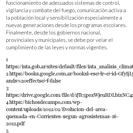
funcionamiento de adecuados sistemas de control,
vigilancia y combate del fuego, comunicación activa a
la población local y sensibilización especialmente a
nuevas generaciones desde los programas escolares.
Finalmente, desde los gobiernos nacional,
provinciales y municipales, se debe por velar el
cumplimiento de las leyes y normas vigentes.
1
https://inta.gob.ar/sites/default/files/inta_analisis_cli
2 https://books.google.com.ar/booksl=es&lr=&id=Gf
ands%20effects&f=false
3
https://drive.google.com/file/d/1JTc5poxWjeuRDLbixNC
4 https://bichosdecampo.com/wp-
content/uploads/2022/02/Evolucion-del-area-
quemada-en-Corrientes-segun-agrosistemas-16-
2022.pdf
5