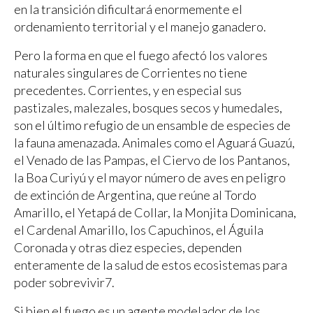
en la transición dificultará enormemente el
ordenamiento territorial y el manejo ganadero.
Pero la forma en que el fuego afectó los valores
naturales singulares de Corrientes no tiene
precedentes. Corrientes, y en especial sus
pastizales, malezales, bosques secos y humedales,
son el último refugio de un ensamble de especies de
la fauna amenazada. Animales como el Aguará Guazú,
el Venado de las Pampas, el Ciervo de los Pantanos,
la Boa Curiyú y el mayor número de aves en peligro
de extinción de Argentina, que reúne al Tordo
Amarillo, el Yetapá de Collar, la Monjita Dominicana,
el Cardenal Amarillo, los Capuchinos, el Águila
Coronada y otras diez especies, dependen
enteramente de la salud de estos ecosistemas para
poder sobrevivir7.
Si bien el fuego es un agente modelador de los