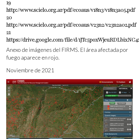
19
http://www.scielo.org.ar/pdf/ecoaus/v18n3/v18n3a05.pdf
20
http://www.scielo.org.ar/pdf/ecoaus/v23n2/v23n2a02.pdf
21
https://drive.google.com/file/d/1JTc5poxWjeuRDLbixNC
Anexo de imágenes del FIRMS. El área afectada por
fuego aparece en rojo.
Noviembre de 2021