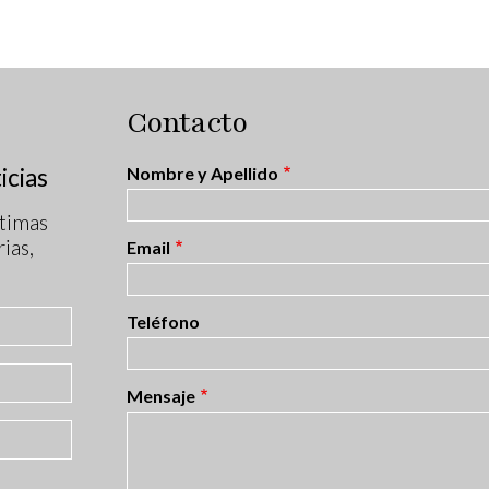
Contacto
icias
Nombre y Apellido
timas
ias,
Email
Teléfono
Mensaje