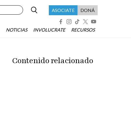
Buscar
Menú header asociate
ASOCIATE
DONÁ
Redes Sociales
NOTICIAS
INVOLUCRATE
RECURSOS
Contenido relacionado