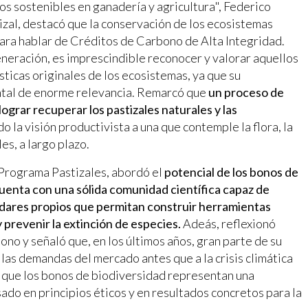
s sostenibles en ganadería y agricultura", Federico
tizal, destacó que la conservación de los ecosistemas
para hablar de Créditos de Carbono de Alta Integridad.
neración, es imprescindible reconocer y valorar aquellos
ticas originales de los ecosistemas, ya que su
ntal de enorme relevancia. Remarcó que
un proceso de
grar recuperar los pastizales naturales y las
o la visión productivista a una que contemple la flora, la
les, a largo plazo.
l Programa Pastizales, abordó el
potencial de los bonos de
uenta con una sólida comunidad científica capaz de
ndares propios que permitan construir herramientas
 prevenir la extinción de especies.
Adeás, reflexionó
ono y señaló que, en los últimos años, gran parte de su
las demandas del mercado antes que a la crisis climática
o que los bonos de biodiversidad representan una
do en principios éticos y en resultados concretos para la