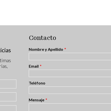
Contacto
icias
Nombre y Apellido
timas
ias,
Email
Teléfono
Mensaje