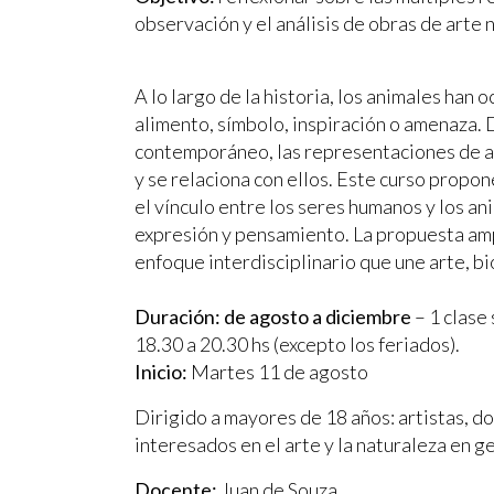
observación y el análisis de obras de art
A lo largo de la historia, los animales han
alimento, símbolo, inspiración o amenaza. 
contemporáneo, las representaciones de an
y se relaciona con ellos. Este curso propon
el vínculo entre los seres humanos y los a
expresión y pensamiento. La propuesta amp
enfoque interdisciplinario que une arte, bi
Duración: de agosto a diciembre
– 1 clase 
18.30 a 20.30 hs (excepto los feriados).
Inicio:
Martes 11 de agosto
Dirigido a mayores de 18 años: artistas, do
interesados en el arte y la naturaleza en g
Docente:
Juan de Souza.