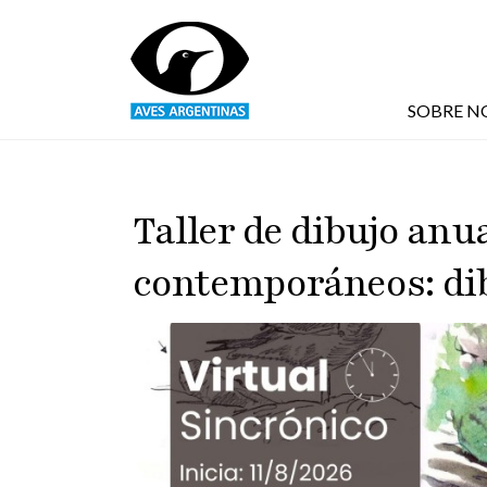
Pasar al contenido principal
SOBRE N
Taller de dibujo anua
contemporáneos: dib