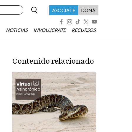
Buscar
Menú header asociate
ASOCIATE
DONÁ
Redes Sociales
NOTICIAS
INVOLUCRATE
RECURSOS
Contenido relacionado