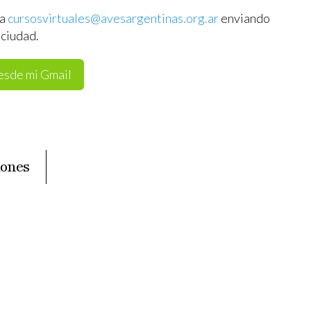
 a
cursosvirtuales@avesargentinas.org.ar
enviando
ciudad.
desde mi Gmail
iones