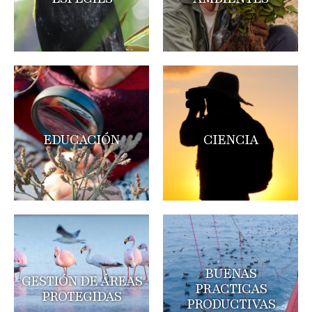
EDUCACIÓN
CIENCIA
BUENAS
GESTIÓN DE ÁREAS
PRACTICAS
PROTEGIDAS
PRODUCTIVAS