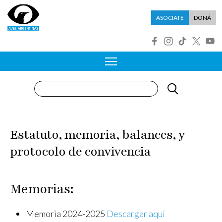
Pasar al contenido principal
Menú asociate
ASOCIATE
DONÁ
R
Buscar
Estatuto, memoria, balances, y
protocolo de convivencia
Memorias:
Memoria 2024-2025
Descargar aquí