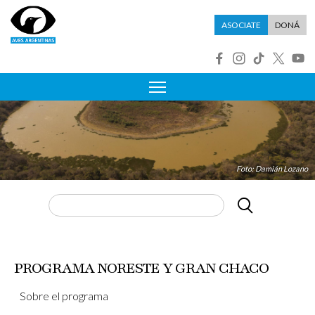
Pasar al contenido principal
Menú asociate
ASOCIATE
DONÁ
R
Foto: Damián Lozano
Buscar
PROGRAMA NORESTE Y GRAN CHACO
Sobre el programa