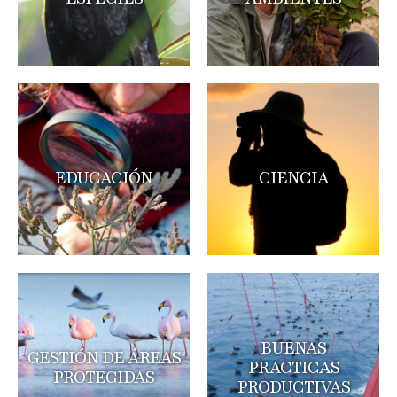
EDUCACIÓN
CIENCIA
BUENAS
GESTIÓN DE ÁREAS
PRACTICAS
PROTEGIDAS
PRODUCTIVAS