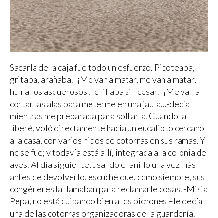
Sacarla de la caja fue todo un esfuerzo. Picoteaba,
gritaba, arañaba. -¡Me van a matar, me van a matar,
humanos asquerosos!- chillaba sin cesar. -¡Me van a
cortar las alas para meterme en una jaula…-decía
mientras me preparaba para soltarla. Cuando la
liberé, voló directamente hacia un eucalipto cercano
a la casa, con varios nidos de cotorras en sus ramas. Y
no se fue; y todavía está allí, integrada a la colonia de
aves. Al día siguiente, usando el anillo una vez más
antes de devolverlo, escuché que, como siempre, sus
congéneres la llamaban para reclamarle cosas. -Misia
Pepa, no está cuidando bien a los pichones –le decía
una de las cotorras organizadoras de la guardería.