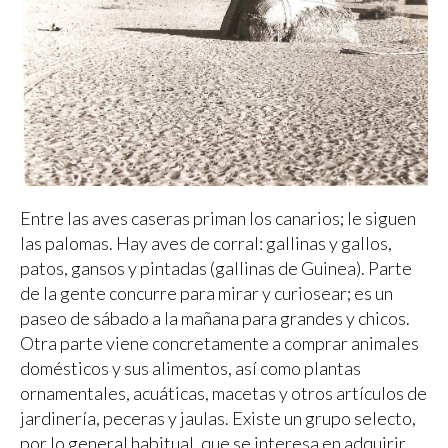
Entre las aves caseras priman los canarios; le siguen las palomas. Hay aves de corral: gallinas y gallos, patos, gansos y pintadas (gallinas de Guinea). Parte de la gente concurre para mirar y curiosear; es un paseo de sábado a la mañana para grandes y chicos. Otra parte viene concretamente a comprar animales domésticos y sus alimentos, así como plantas ornamentales, acuáticas, macetas y otros artículos de jardinería, peceras y jaulas. Existe un grupo selecto, por lo general habitual, que se interesa en adquirir ejemplares de excelencia para mejorar la carga genética de sus propios reproductores, sobre todo canarios y palomas. Finalmente está la gente que compra aves silvestres, ignorante o desaprensiva acerca de la disminución de la fauna salvaje, tanto en el país como en el mundo. Algunos criadores de canarios, para diferenciarse de los vendedores ilegales, exhiben carteles en los que hacen saber al público que sus aves nacieron en cautiverio. Explican que la especie fue modificada genéticamente por la mano del hombre y que este tipo de aves no existe en libertad. El rubro de las palomas atrae a colombófilos y a visitantes casuales; estos últimos escuchan con atención el intercambio de opiniones entre los aficionados y los expertos, sobre todo cuando se conversa sobre palomas mensajeras, aves rodeadas todavía de un aura de heroísmo. La gente circula por la feria entre el canto predominante de los canarios, el arrullo lejano de las palomas, el cacareo de una gallina que puso un huevo, el canto victorioso de algún gallo y el runrún humano. Los vendedores entran y salen de sus puestos de trabajo. Varios, ayudados por miembros de su grupo familiar, muestran sus animales, señalan sus cualidades, informan sobre sus cuidados, negocian precios. Sin embargo, la verdadera Feria de las Aves tristes, la visión ciertamente penosa del lugar, se encuentra en la calle, sobre la vereda por la cual se entra a este emporio de animales, sobre todo alados. Mi interés por las aves y por los animales en general, me llevó a visitar varias veces este lugar; en una oportunidad compré un chopí manso (tordo chaqueño) en el mercado legal; otras veces peces o alimentos vivos para ellos; alguna otra vez, ranas albinas africanas. La semana pasada, después de años de ausencia, acudí nuevamente. Sospechando que mi paseo matinal de sábado sería un poco difícil por el enfrentamiento con las aves salvajes aprisionadas, quise prevenirme. Para ello, llevé conmigo un objeto asombroso, algo que me sacaría de la realidad general para sumergirme en el mundo íntimo de los animales. Se trataba de un anillo. Esta joya perteneció al prestigioso médico y zoólogo austríaco, Konrad Lorenz, premio Nobel de Medicina en el año 1973, concedido por sus estudios sobre comportamiento animal. En realidad, según cuenta el mismo en uno de sus libros, el anillo perteneció al rey Salomón y posee un poder mágico. Quien lo usa puede comprender el lenguaje de los animales. Tal como lo relata Lorenz, el rey se enteró por un ruiseñor que una de las mujeres de su harem –la número 999- le había sido infiel con un hombre más joven. Fuera de sí, arrojó lejos el anillo. Por alguna circunstancia que desconozco, la sortija llegó a manos del científico, quien nunca la usó. Conforme a sus propias ideas, no la usó porque consideró que ninguna magia podía reemplazar a las relaciones personales con los animales. Junto a ellos, decía, conocemos no solo su lenguaje, sino los mecanismos de su comportamiento. El caso es que yo no convivía con animales silvestres. Sabía que el anillo podía usarse solo con una condición: mejorar la vida de algún animal. Además, solo podía accederse a su préstamo comunicándose con el zoólogo a través de la lectura de alguna de sus obras. Así lo hice y con el tesoro guardado en uno de los bolsillos de mi pantalón, partí hacia la feria. Entre las aves silvestres que se vendían dentro del mercado había algunos jilgueros y cabecitas negras, cardenales de copete rojo, un chopí, un grupito de varilleros de costado amarillo y algún tordo músico. Pero la verdadera exhibición de aves silvestres y la de otros animales, era la callejera. Sobre la acera por la cual se entra a la feria estaba el verdadero desenfreno. En medio del gentío se acumulaban las jaulas, muchas de hechura casera, precarias, chicas o de gran tamaño, pero la mayoría atestadas de aves. Algunos ejemplares pertenecían a las mismas especies que se vendían en el interior subrepticiamente, solo que afuera la cantidad de individuos era mucho mayor. Lo que adentro era una muestra tolerable si se quiere, en la calle era grosero. Únicamente los charrúas (chopís), los cabecitas, los cardenales amarillos, alguna calandria mansa, una cacatúa de Oceanía o algún guacamayo de América del Sur, gozaban del privilegio de estar en jaulas individuales o con pocos ejemplares de sus especies respectivas. Los distinguían con este trato especial por sus cualidades canoras, su colorido llamativo o su rareza en la naturaleza; gozaban de este privilegio porque estaban mejor evaluados comercialmente. Estas jaulas favorecidas colgaban de los muros de la calle; de ese modo se destacaba el producto y se alejaba a sus infortunados residentes del amontonamiento de piernas humanas quietas o en movimiento. Las jaulas con especies menos importantes desde esos puntos de vista, estaban atestadas de especímenes; se distribuían sobre la vereda, apenas a un costado del movimiento humano, muchas encimadas entre sí. De los favorecidos con celdas individuales, los charrúas eran los más ariscos, estrellándose a cada momento contra los alambres que impedían su fuga. Uno de los puesteros espurios vendía una nidada de teros. Ubicados en una jaula estrecha y alargada, rotosa, la falta de espacio los mantenía parados, uno a continuación del otro. Otra jaula, hecha de cartón y madera, especie de bolsa rígida, recluía a un grupo de lechucitas pampa, una de las cuales trataba de escapar por un agujero de la parte superior de la caja. Cuando parecía estar a punto de conseguir evadirse del encierro, a fuerza de alas y garras, el vendedor, aparentemente distraído con alguna conversación, se daba vuelta y agachándose, con suavidad la volvía al interior. Había cotorras, loros barranqueros y de frente azul, un carancho, renegridos y pichones de ñandú. Además, de los consabidos cachorros de perros y gatos, también tenían presencia algunas serpientes, un gatito montés y dos zorritos. A esta altura de los acontecimientos ya tenía puesto el anillo del rey Salomón. Entre la confusión de las pisadas, las exclamaciones y el vocerío humano, lo único que podía oír proveniente de las jaulas eran gritos y grititos de espanto y dolor. Escuché: -Ay, me estás pisando la cabeza. –Tené cuidado; estás encima mío y me lastimás. -Ay, ay, ay… cómo me duele el costado, el lomo, la pata…, decían las cotorras, los músicos, los jilgueros, los varilleros. -¿Hasta cuándo nos tendrán acá estos perturbados? -le gritó un cardenal de copete colorado a otro miembro de su especie con el que compartía la jaula. -Me voy a morir… me voy a morir - exclamaba al carancho, loco de miedo, dando vueltas en el mismo lugar, pisando y volviendo a pisar los excrementos del piso de su prisión, mezclados con pedazos de carne cruda. -Estúpidos humanos, los odio, los odio -repetía sin cesar un charrúa muy asustado desde su recinto suspendido en un muro. Los curiosos se aproximaban para silbarle, procurando que el ave les contestara. Procedente de una de las prisiones malolientes de las cotorras, de pronto escuché repetir un nombre que me sobresaltó: -¡Misia Pepa, misia Pepa! -Misia Pepa, córrase que me molesta -decía una de las voces. ¿Acaso podía ser otra más que la famosa cotorra del cuento de Constancio C. Vigil? La historia era muy sencilla, pero ingeniosa, y la protagonista, inolvidable. Misia Pepa, después de haber visitado la ciudad, regresa al campo; entonces les relata a las demás cotorras los prodigios de su estadía, tan penosa en realidad. Presté atención a las quejas de una de sus vecinas: -Córrase le digo, misia Pepa, mire que le daré un buen picotazo si no deja de empujarme. Sí, era ella. Siempre molestando… ¿Pero, podía ser que aún viviera después de más de sesenta años? Sí, podía ser ya que era una creación del espíritu humano. Misia Pepa estaba ahí, después de tantos años, pero presa como las otras cotorras, empujada y pisoteada como todas las que compartían su entorno. No cabían dudas, era ella, conocida por sus pares debido a sus extravagancias, rechazada por su mitomanía y sus aires de grandeza. Así había sido antes; así era ahora. Evidentemente las demás cotorras la conocían: misia Pepa de aquí, misia Pepa de allá; la conocían pero no le tenían cariño, sino fastidio. A su vez, ella era la que más se quejaba, atropellaba y lastimaba a sus compañeras de infortunio. Apenas la identifiqué, se la señalé al vendedor, un hombre de mediana edad, desdentado, casi harapiento, con la cara colorada por la rosácea y probablemente por el alcohol. La compré. Cuando mis hijos eran chiquitos adquiríamos jilgueros en pajarerías para luego soltarlos en medio del campo; disfrutábamos con esta acción pero obviamente propiciábamos la continuidad del negocio. La cuestión era que tenía a misia Pepa en mis manos. No podía creerlo. Su nombre me remitía a mi infancia y a los momentos placenteros de lectura de esa época. No era habitual que el personaje principal de un libro careciera de virtudes; sin embargo, este era el caso de misia Pepa. A pesar de que sus defectos opacaban a sus méritos –si es que los tenía- igual sentía afecto por ella. Su misma compulsión para mentir me inspiraba simpatía y quizá lástima. De cualquier modo, era incorregible. Con la cotorra dentro de una caja de cartón me fui de la feria caminando despacio para no alterarla demasiado. -¡Cuidado estúpido que me caigo -la escuché gritar al sentirla resbalar dentro de la caja. -¿Adónde me llevará?; ¿me cortará las alas? -se preguntó angustiad